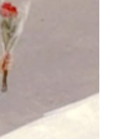
na troca, no aleatório e no simples ato de se
deixar afetar pelo outro que devolve
sensibilidade à vida. Recomendo, ainda com
moderação. Por puro medo do que esse
despertar irá me causar.