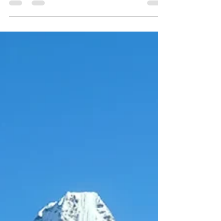
própria opinião. Uma crônica sobre
profundidade, paciência e o prazer de
conviver com quem escolhe o fogo baixo.